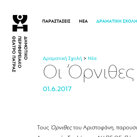
ΠΑΡΑΣΤΆΣΕΙΣ
ΝΈΑ
ΔΡΑΜΑΤΙΚΉ ΣΧΟΛ
Τρέχουσες Παραστάσεις
Η Σχολή
Άρμα Θέσπιδος
Ιστορικό
Παλαιότερες Παραστάσεις
Διδακτικό προσω
Δραματική Σχολή
Νέα
Εισιτήρια
Νέα
Οι Όρνιθες
01.6.2017
Τους
Όρνιθες
του Αριστοφάνη, παρουσιά