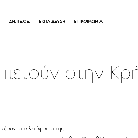
Ή
ΔΗ.ΠΕ.ΘΕ.
ΕΚΠΑΊΔΕΥΣΗ
ΕΠΙΚΟΙΝΩΝΊΑ
Ιστορικό
Θεατρικό Εργαστήρι
Διοικητικό Συμβούλιο
Σεμινάρια
πικό
Εσωτερικός Κανονισμός Λειτουργίας
Δράσεις
Οικονομικά Στοιχεία
 πετούν στην Κρ
Αποφάσεις Δ.Σ.
Καλλιτεχνικός Διευθυντής
Ποιοί Είμαστε
Μπάρρυ
Απόλλων
ζουν οι τελειόφοιτοι της