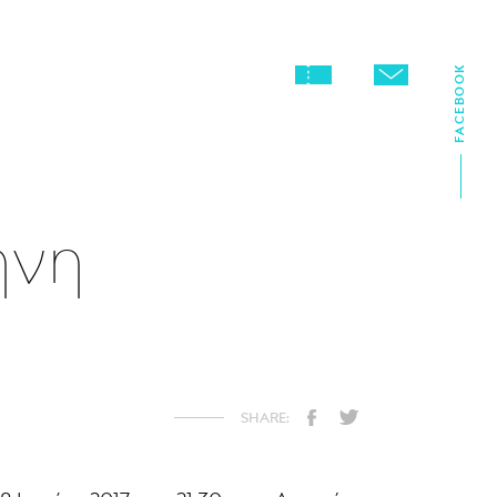
FACEBOOK
ήνη