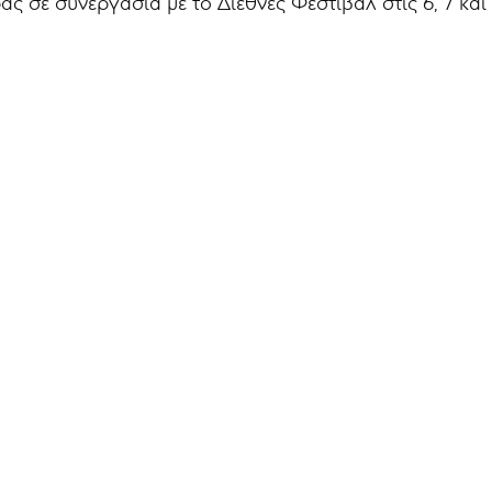
 σε συνεργασία με το Διεθνές Φεστιβάλ στις 6, 7 και 8 