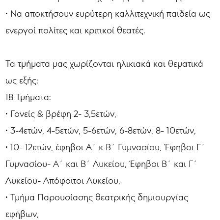
• Να αποκτήσουν ευρύτερη καλλιτεχνική παιδεία ως
ενεργοί πολίτες και κριτικοί θεατές.
Τα τμήματα μας χωρίζονται ηλικιακά και θεματικά
ως εξής:
18 Τμήματα:
• Γονείς & βρέφη 2- 3,5ετών,
• 3-4ετών, 4-5ετών, 5-6ετών, 6-8ετών, 8- 10ετών,
• 10- 12ετών, έφηβοι Α΄ κ Β΄ Γυμνασίου, Έφηβοι Γ΄
Γυμνασίου- Α΄ και Β΄ Λυκείου, Έφηβοι Β΄ και Γ΄
Λυκείου- Απόφοιτοι Λυκείου,
• Τμήμα Παρουσίασης θεατρικής δημιουργίας
εφήβων,