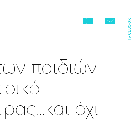
FACEBOOK
των παιδιών
τρικό
ας...και όχι