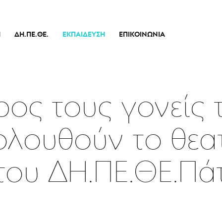
Ή
ΔΗ.ΠΕ.ΘΕ.
ΕΚΠΑΊΔΕΥΣΗ
ΕΠΙΚΟΙΝΩΝΊΑ
Ιστορικό
Θεατρικό Εργαστήρι
Διοικητικό Συμβούλιο
Σεμινάρια
πικό
Εσωτερικός Κανονισμός Λειτουργίας
Δράσεις
ρος τους γονείς 
Οικονομικά Στοιχεία
Αποφάσεις Δ.Σ.
λουθούν το θεα
Καλλιτεχνικός Διευθυντής
Ποιοί Είμαστε
ου ΔΗ.ΠΕ.ΘΕ.Πάτρ
Μπάρρυ
Απόλλων