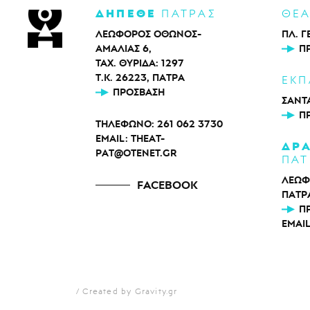
ΔΗΠΕΘΕ
ΠΑΤΡΑΣ
ΘΕ
ΛΕΩΦΟΡΟΣ ΟΘΩΝΟΣ-
ΠΛ. Γ
ΑΜΑΛΙΑΣ 6,
Π
ΤΑΧ. ΘΥΡΙΔΑ: 1297
Τ.Κ. 26223, ΠΑΤΡΑ
ΕΚΠ
ΠΡΌΣΒΑΣΗ
ΣΑΝΤΑ
Π
ΤΗΛΕΦΩΝΟ:
261 062 3730
EMAIL:
THEAT-
ΔΡ
PAT@OTENET.GR
ΠΑΤ
ΛΕΩΦ
FACEBOOK
ΠΑΤΡ
Π
EMAI
Created by Gravity.gr