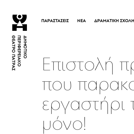
ΠΑΡΑΣΤΆΣΕΙΣ
ΝΈΑ
ΔΡΑΜΑΤΙΚΉ ΣΧΟΛ
Τρέχουσες Παραστάσεις
Η Σχολή
Άρμα Θέσπιδος
Ιστορικό
Παλαιότερες Παραστάσεις
Διδακτικό προσω
Επιστολή π
Εισιτήρια
Νέα
που παρακο
εργαστήρι τ
μόνο!