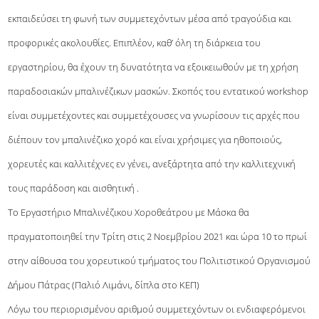
εκπαιδεύσει τη φωνή των συμμετεχόντων μέσα από τραγούδια και
προφορικές ακολουθίες. Επιπλέον, καθ’ όλη τη διάρκεια του
εργαστηρίου, θα έχουν τη δυνατότητα να εξοικειωθούν με τη χρήση
παραδοσιακών μπαλινέζικων μασκών. Σκοπός του εντατικού workshop
είναι συμμετέχοντες και συμμετέχουσες να γνωρίσουν τις αρχές που
διέπουν τον μπαλινέζικο χορό και είναι χρήσιμες για ηθοποιούς,
χορευτές και καλλιτέχνες εν γένει, ανεξάρτητα από την καλλιτεχνική
τους παράδοση και αισθητική .
Το Εργαστήριο Μπαλινέζικου Χοροθεάτρου με Μάσκα θα
πραγματοποιηθεί την Τρίτη στις 2 Νοεμβρίου 2021 και ώρα 10 το πρωί
στην αίθουσα του χορευτικού τμήματος του Πολιτιστικού Οργανισμού
Δήμου Πάτρας (Παλιό Λιμάνι, δίπλα στο ΚΕΠ)
Λόγω του περιορισμένου αριθμού συμμετεχόντων οι ενδιαφερόμενοι