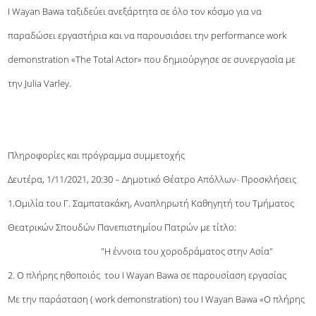
I Wayan Bawa ταξιδεύει ανεξάρτητα σε όλο τον κόσμο για να
παραδώσει εργαστήρια και να παρουσιάσει την performance work
demonstration «The Total Actor» που δημιούργησε σε συνεργασία με
την Julia Varley.
Πληροφορίες και πρόγραμμα συμμετοχής
Δευτέρα, 1/11/2021, 20:30 – Δημοτικό Θέατρο Απόλλων- Προσκλήσεις
1.Ομιλία του Γ. Σαμπατακάκη, Αναπληρωτή Καθηγητή του Τμήματος
Θεατρικών Σπουδών Πανεπιστημίου Πατρών με τίτλο:
"Η έννοια του χοροδράματος στην Ασία"
2. Ο πλήρης ηθοποιός του I Wayan Bawa σε παρουσίαση εργασίας
Με την παράσταση ( work demonstration) του I Wayan Bawa «Ο πλήρης