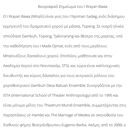
Βιογραφικό Σημείωμα του I Wayan Bawa
Ο I Wayan Bawa (Μπαλί) είναι γιος του I Nyoman Sadeg, ενός διάσημου
ερμηνευτή του δραματικού χορού με μάσκα, Topeng. Σε νεαρή ηλικία
σπούδασε Gambuh, Topeng, Tjalonarang και θέατρο της μαγείας, υπό
την καθοδήγηση του I Made Djimat, ενός από τους μεγάλους
Μπαλινέζους δασκάλους χορού. Επιπλέον, μαθήτευσε και στην
Ακαδημία Χορού στο Ντενπασάρ, STSI, και τώρα είναι καλλιτεχνικός
διευθυντής και κύριος δάσκαλος για τους αντρικούς ρόλους του
χοροθεατρικού Gambuh Desa Batuan Ensemble. Συνεργάζεται με την
ISTA (International School of Theater Anthropology) από το 1995 και
είναι μόνιμο μέλος του Theatrum Mundi Ensemble, συμμετέχοντας στις
παραστάσεις Ur-Hamlet και The Marriage of Medea σε σκηνοθεσία του
διεθνούς φήμης θεατράνθρωπου Eugenio Barba. Ακόμη, από το 2000, ο