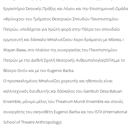
Εργαστήριο Σκηνικής Πράξης και Λόγου και την Επιστημονική Ομάδα
«Φρύνιχος» του Τμήματος Θεατρικών Σπουδών Πανεπιστημίου
Πατρών, υποδέχεται για πρώτη φορά στην Πάτρα τον σπουδαίο
ερμηνευτή και δάσκαλο Μπαλινέζικου Χορο-δράματος με Μάσκα, I
Wayan Bawa, στο πλαίσιο της συνεργασίας του Πανεπιστημίου
Πατρών με την Διεθνή Σχολή Θεατρικής Ανθρωπολογίας(ΙSTA),με το
θέατρο Οντίν και με τον Eugenio Barba.
Ο προσκεκλημένος Μπαλινέζος χορευτής και ηθοποιός είναι
καλλιτεχνικός διευθυντής και δάσκαλος του Gambuh Desa Batuan
Ensemble, μόνιμο μέλος του Theatrum Mundi Ensemble και στενός
συνεργάτης του σκηνοθέτη Eugenio Barba και του ISTA (International
School of Theatre Anthropology).