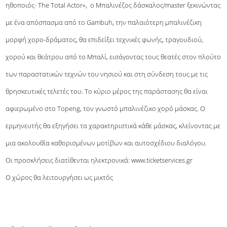
ηθοποιός- The Total Actor», ο Μπαλινέζος δάσκαλος/master ξεκινώντας
με ένα απόσπασμα από το Gambuh, την παλαιότερη μπαλινέζικη
μορφή χορο-δράματος, θα επιδείξει τεχνικές φωνής, τραγουδιού,
χορού και θεάτρου από το Μπαλί, εισάγοντας τους θεατές στον πλούτο
των παραστατικών τεχνών του νησιού και στη σύνδεση τους με τις
θρησκευτικές τελετές του. Το κύριο μέρος της παράστασης θα είναι
αφιερωμένο στο Topeng, τον γνωστό μπαλινέζικο χορό μάσκας. Ο
ερμηνευτής θα εξηγήσει τα χαρακτηριστικά κάθε μάσκας, κλείνοντας με
μια ακολουθία καθορισμένων μοτίβων και αυτοσχέδιου διαλόγου.
Οι προσκλήσεις διατίθενται ηλεκτρονικά: www.ticketservices.gr
Ο χώρος θα λειτουργήσει ως μικτός