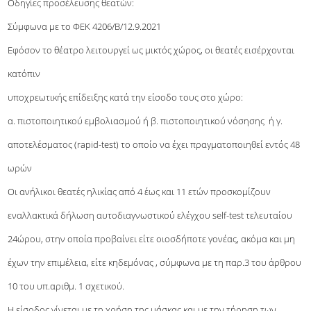
Οδηγίες προσέλευσης θεατών:
Σύμφωνα με το ΦΕΚ 4206/B/12.9.2021
Εφόσον το θέατρο λειτουργεί ως μικτός χώρος, οι θεατές εισέρχονται
κατόπιν
υποχρεωτικής επίδειξης κατά την είσοδο τους στο χώρο:
α. πιστοποιητικού εμβολιασμού ή β. πιστοποιητικού νόσησης ή γ.
αποτελέσματος (rapid-test) το οποίο να έχει πραγματοποιηθεί εντός 48
ωρών
Οι ανήλικοι θεατές ηλικίας από 4 έως και 11 ετών προσκομίζουν
εναλλακτικά δήλωση αυτοδιαγνωστικού ελέγχου self-test τελευταίου
24ώρου, στην οποία προβαίνει είτε οιοσδήποτε γονέας, ακόμα και μη
έχων την επιμέλεια, είτε κηδεμόνας , σύμφωνα με τη παρ.3 του άρθρου
10 του υπ.αριθμ. 1 σχετικού.
Η είσοδος γίνεται με τη χρήση της μάσκας και με την τήρηση των