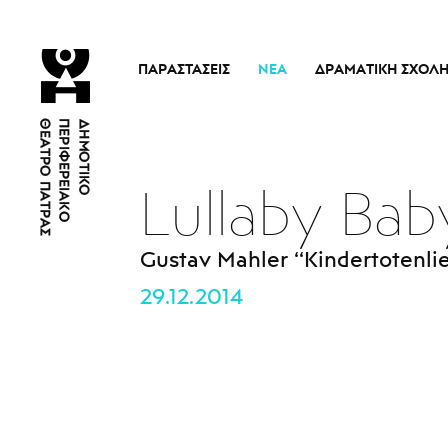
ΠΑΡΑΣΤΆΣΕΙΣ
ΝΈΑ
ΔΡΑΜΑΤΙΚΉ ΣΧΟΛ
Τρέχουσες Παραστάσεις
Η Σχολή
Άρμα Θέσπιδος
Ιστορικό
Παλαιότερες Παραστάσεις
Διδακτικό προσω
Lullaby Bab
Εισιτήρια
Νέα
Gustav Mahler ‘‘Kindertotenlied
29.12.2014