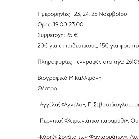
Ημερομηνίες : 23, 24, 25 Νοεμβρίου
Ωρες: 19.00-23.00
Συμμετοχή: 25 €
20€ για εκπαιδευτικούς, 15€ για φοιτητ
Πληροφορίες –εγγραφές στα τηλ.: 261
Βιογραφικό Μ.Καλλιμάνη
Θέατρο
-Αγγέλα( «Αγγέλα», Γ. Σεβαστίκογλου, σ
-Περντιτα( «Χειμωνιάτικο παραμύθι», Ου.
-Κόρη(« Σονάτα των Φαντασμάτων», Αυ. 