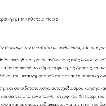
ριτικής με την ηθοποιό Μαρία
ών βιώνουμε την οικειότητα με ανθρώπους και πράγματ
 θα διερευνηθεί ο τρόπος ανάγνωσης ενός λογοτεχνικού
α την αναπνοή, το σώμα, τη φωνή, τις δράσεις, τα αντικ
λά και του μετασχηματισμού τους σε άυλη -ποιητική ον
ης και συνειδητοποίησης, αυτοσχεδιασμού κίνησης κα
ι σκηνές από έργα του Α. Τσέχοφ, του Χ. Πίντερ, του Σ.
αλλά και σε όποιον ενδιαφέρεται για την τέχνη του θε