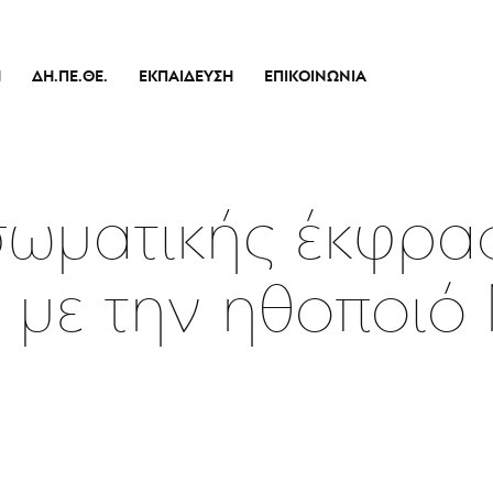
Ή
ΔΗ.ΠΕ.ΘΕ.
ΕΚΠΑΊΔΕΥΣΗ
ΕΠΙΚΟΙΝΩΝΊΑ
Ιστορικό
Θεατρικό Εργαστήρι
Διοικητικό Συμβούλιο
Σεμινάρια
πικό
Εσωτερικός Κανονισμός Λειτουργίας
Δράσεις
σωματικής έκφρα
Οικονομικά Στοιχεία
Αποφάσεις Δ.Σ.
ς με την ηθοποιό
Καλλιτεχνικός Διευθυντής
Ποιοί Είμαστε
Μπάρρυ
Απόλλων