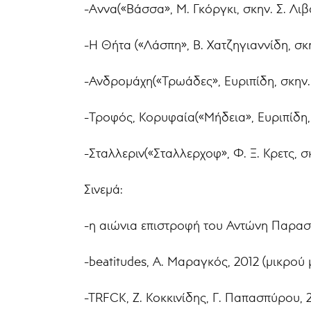
-Aννα(«Βάσσα», Μ. Γκόργκι, σκην. Σ. Λι
-Η Θήτα («Λάσπη», Β. Χατζηγιαννίδη, σκη
-Ανδρομάχη(«Τρωάδες», Ευριπίδη, σκην
-Τροφός, Κορυφαία(«Μήδεια», Ευριπίδη, 
-Σταλλεριν(«Σταλλερχοφ», Φ. Ξ. Κρετς,
Σινεμά:
-η αιώνια επιστροφή του Αντώνη Παρασκ
-beatitudes, Α. Μαραγκός, 2012 (μικρού
-TRFCK, Ζ. Κοκκινίδης, Γ. Παπασπύρου, 