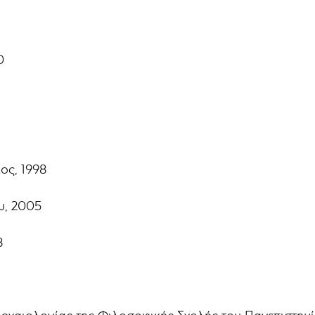
0
ος, 1998
υ, 2005
8