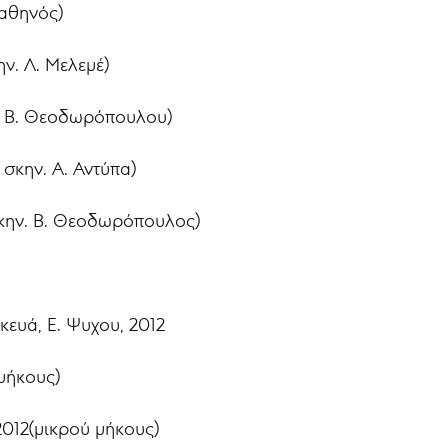
βαθηνός)
ν. Λ. Μελεμέ)
. Β. Θεοδωρόπουλου)
σκην. Α. Αντύπα)
 σκην. Β. Θεοδωρόπουλος)
ευά, Ε. Ψυχου, 2012
 μήκους)
2012(μικρού μήκους)