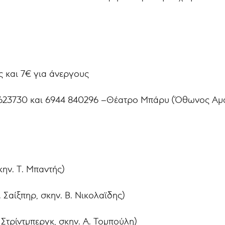
ές και 7€ για άνεργους
0623730 και 6944 840296 –Θέατρο Μπάρυ (Όθωνος Αμα
κην. Τ. Μπαντής)
 Σαίξπηρ, σκην. Β. Νικολαϊδης)
Στρίντμπεργκ, σκην. Α. Τομπούλη)