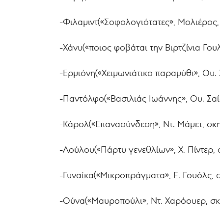
-Φιλαμιντ(«Σοφολογιότατες», Μολιέρος,
-Χάνυ(«ποιος φοβάται την Βιρτζίνια Γουλ
-Ερμιόνη(«Χειμωνιάτικο παραμύθι», Ου. Σ
-Παντόλφο(«Βασιλιάς Ιωάννης», Ου. Σαί
-Κάρολ(«Επανασύνδεση», Ντ. Μάμετ, σκη
-Λούλου(«Πάρτυ γενεθλίων», Χ. Πίντερ, 
-Γυναίκα(«Μικροπράγματα», Ε. Γουόλς, 
-Ούνα(«Μαυροπούλι», Ντ. Χαρόουερ, σκ