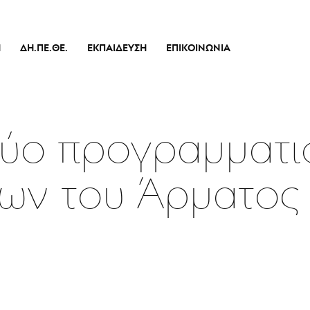
Ή
ΔΗ.ΠΕ.ΘΕ.
ΕΚΠΑΊΔΕΥΣΗ
ΕΠΙΚΟΙΝΩΝΊΑ
Ιστορικό
Θεατρικό Εργαστήρι
Διοικητικό Συμβούλιο
Σεμινάρια
πικό
Εσωτερικός Κανονισμός Λειτουργίας
Δράσεις
ύο προγραμματι
Οικονομικά Στοιχεία
Αποφάσεις Δ.Σ.
ων του Άρματος
Καλλιτεχνικός Διευθυντής
Ποιοί Είμαστε
Μπάρρυ
Απόλλων