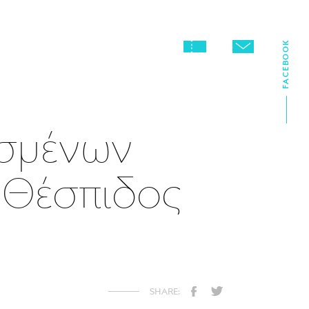
FACEBOOK
σμένων
 Θέσπιδος