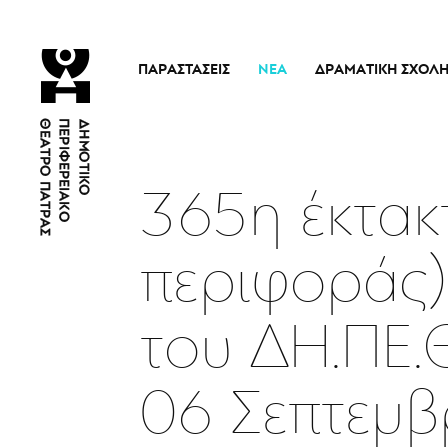
ΠΑΡΑΣΤΆΣΕΙΣ
ΝΈΑ
ΔΡΑΜΑΤΙΚΉ ΣΧΟΛ
Τρέχουσες Παραστάσεις
Η Σχολή
Άρμα Θέσπιδος
Ιστορικό
Παλαιότερες Παραστάσεις
Διδακτικό προσω
365η έκτακ
Εισιτήρια
Νέα
περιφοράς)
του ΔΗ.ΠΕ.
06 Σεπτεμβ