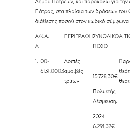
Δήμου Πατρέων, και παρακαλώ για την 
Πάτρας, στα πλαίσια των δράσεων του Θ
διάθεσης ποσού στον κωδικό σύμφωνα 
Α/
Κ.Α.
ΠΕΡΙΓΡΑΦΗ
ΣΥΝΟΛΙΚΟ
ΑΙΤ
Α
ΠΟΣΟ
1.
00-
Λοιπές
Παρο
6131.0003
αμοιβές
θεάτ
15.728,30€
τρίτων
θεατ
Πολυετής
Δέσμευση:
2024:
6.291,32€