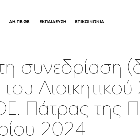
Ή
ΔΗ.ΠΕ.ΘΕ.
ΕΚΠΑΊΔΕΥΣΗ
ΕΠΙΚΟΙΝΩΝΊΑ
Ιστορικό
Θεατρικό Εργαστήρι
Διοικητικό Συμβούλιο
Σεμινάρια
πικό
Εσωτερικός Κανονισμός Λειτουργίας
Δράσεις
τη συνεδρίαση (
Οικονομικά Στοιχεία
Αποφάσεις Δ.Σ.
 του Διοικητικού
Καλλιτεχνικός Διευθυντής
Ποιοί Είμαστε
ΘΕ. Πάτρας της 
Μπάρρυ
Απόλλων
ρίου 2024