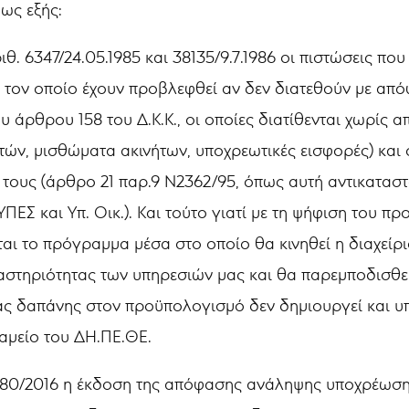
 ως εξής:
θ. 6347/24.05.1985 και 38135/9.7.1986 οι πιστώσεις π
α τον οποίο έχουν προβλεφθεί αν δεν διατεθούν με απ
 του άρθρου 158 του Δ.Κ.Κ., οι οποίες διατίθενται χωρ
τών, μισθώματα ακινήτων, υποχρεωτικές εισφορές) και
 τους (άρθρο 21 παρ.9 Ν2362/95, όπως αυτή αντικατασ
ΥΠΕΣ και Υπ. Οικ.). Και τούτο γιατί με τη ψήφιση του 
ι το πρόγραμμα μέσα στο οποίο θα κινηθεί η διαχείρι
ραστηριότητας των υπηρεσιών μας και θα παρεμποδισθε
ας δαπάνης στον προϋπολογισμό δεν δημιουργεί και υ
αμείο του ΔΗ.ΠΕ.ΘΕ.
80/2016 η έκδοση της απόφασης ανάληψης υποχρέωσης 