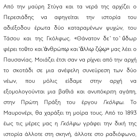
Από την μαύρη Στύγα και τα νερά της αρχίζει ο
Περεσιάδης να αφηγείται την ιστορία του
αδιέξοδου έρωτα δύο καταραμένων ψυχών, του
Τάσου και της Γκόλφως. «Θάνατον δὲ τὸ ὕδωρ
φέρει τοῦτο καὶ ἀνθρώπῳ καὶ ἄλλῳ ζῴῳ» μας λέει ο
Παυσανίας. Μοιάζει έτσι σαν να ρίχνει από την αρχή
το σκοτάδι σε μια ανέφελη συνεύρεση των δύο
νέων, που μόλις είδαμε στην αρχή να
εξομολογούνται μια βαθιά και ανυπόκριτη αγάπη,
στην Πρώτη Πράξη του έργου
Γκόλφω
. Το
Μαυρονέρι, θα χαράξει τη μοίρα τους. Από το 1893
έως τις μέρες μας η
Γκόλφω
γράφει την δική της
ιστορία άλλοτε στη σκηνή, άλλοτε στο ραδιόφωνο,