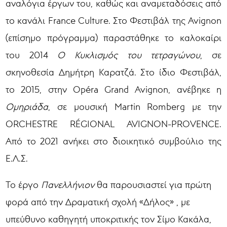
αναλόγια έργων του, καθώς και αναμεταδόσεις από
το κανάλι France Culture. Στο Φεστιβάλ της Avignon
(επίσημο πρόγραμμα) παραστάθηκε το καλοκαίρι
του 2014
Ο Κυκλισμός του τετραγώνου
, σε
σκηνοθεσία Δημήτρη Καρατζά. Στο ίδιο Φεστιβάλ,
το 2015, στην Opéra Grand Avignon, ανέβηκε η
Ομηριάδα
, σε μουσική Martin Romberg με την
ORCHESTRE RÉGIONAL AVIGNON-PROVENCE.
Από το 2021 ανήκει στο διοικητικό συμβούλιο της
Ε.Λ.Σ.
Το έργο
Πανελλήνιον
θα παρουσιαστεί για πρώτη
φορά από την Δραματική σχολή «Δήλος» , με
υπεύθυνο καθηγητή υποκριτικής τον Σίμο Κακάλα,