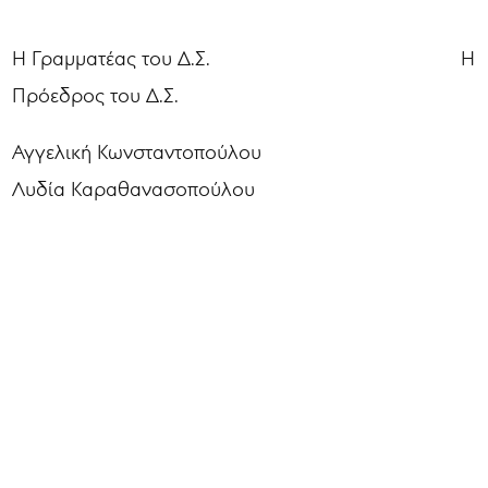
Η Γραμματέας του Δ.Σ. Η
Πρόεδρος του Δ.Σ.
Αγγελική Κωνσταντοπούλου
Λυδία Καραθανασοπούλου