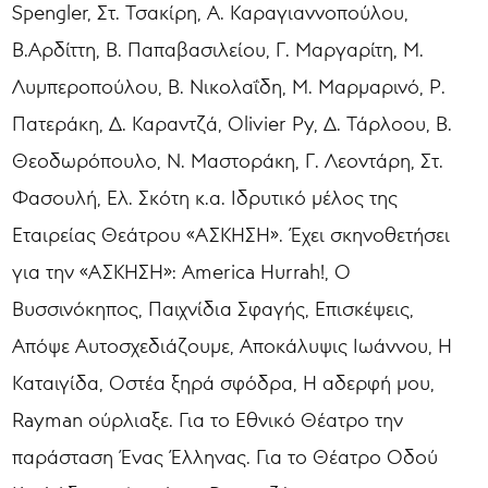
Spengler, Στ. Τσακίρη, Α. Καραγιαννοπούλου,
Β.Αρδίττη, Β. Παπαβασιλείου, Γ. Μαργαρίτη, Μ.
Λυμπεροπούλου, Β. Νικολαΐδη, Μ. Μαρμαρινό, Ρ.
Πατεράκη, Δ. Καραντζά, Olivier Py, Δ. Τάρλοου, Β.
Θεοδωρόπουλο, N. Μαστοράκη, Γ. Λεοντάρη, Στ.
Φασουλή, Ελ. Σκότη κ.α. Ιδρυτικό μέλος της
Εταιρείας Θεάτρου «ΑΣΚΗΣΗ». Έχει σκηνοθετήσει
για την «ΑΣΚΗΣΗ»: America Hurrah!, Ο
Βυσσινόκηπος, Παιχνίδια Σφαγής, Επισκέψεις,
Απόψε Αυτοσχεδιάζουμε, Αποκάλυψις Ιωάννου, Η
Καταιγίδα, Οστέα ξηρά σφόδρα, Η αδερφή μου,
Rayman ούρλιαξε. Για το Εθνικό Θέατρο την
παράσταση Ένας Έλληνας. Για το Θέατρο Οδού