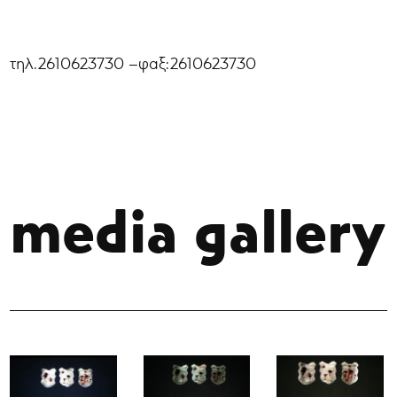
τηλ.2610623730 –φαξ:2610623730
media gallery