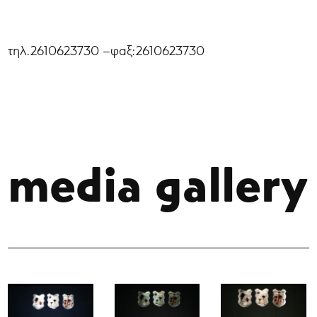
τηλ.2610623730 –φαξ:2610623730
media gallery