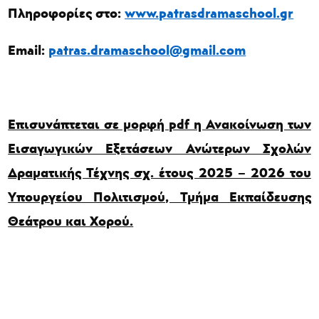
Πληροφορίες στο:
www.patrasdramaschool.gr
Email
:
patras.dramaschool@gmail.com
Επισυνάπτεται σε μορφή
pdf
η Ανακοίνωση των
Εισαγωγικών Εξετάσεων Ανώτερων Σχολών
Δραματικής Τέχνης σχ. έτους 2025 – 2026 του
Υπουργείου Πολιτισμού, Τμήμα Εκπαίδευσης
Θεάτρου και Χορού.