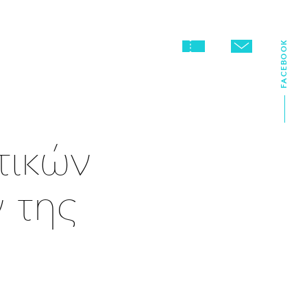
FACEBOOK
τικών
 της