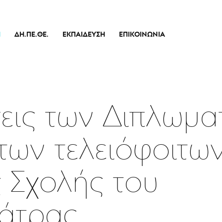
Ή
ΔΗ.ΠΕ.ΘΕ.
ΕΚΠΑΊΔΕΥΣΗ
ΕΠΙΚΟΙΝΩΝΊΑ
Ιστορικό
Θεατρικό Εργαστήρι
Διοικητικό Συμβούλιο
Σεμινάρια
πικό
Εσωτερικός Κανονισμός Λειτουργίας
Δράσεις
Οικονομικά Στοιχεία
ις των Διπλωμα
Αποφάσεις Δ.Σ.
Καλλιτεχνικός Διευθυντής
των τελειόφοιτων
Ποιοί Είμαστε
Μπάρρυ
 Σχολής του
Απόλλων
Πάτρας