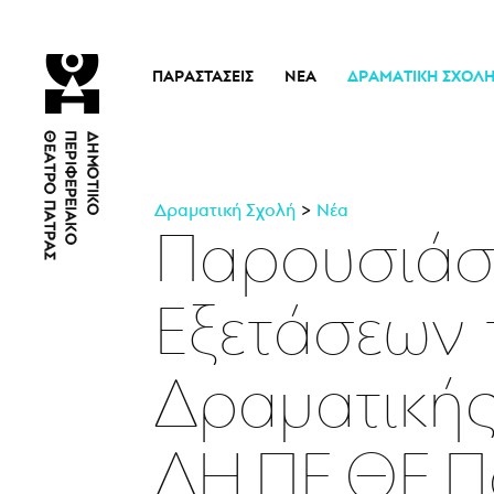
ΠΑΡΑΣΤΆΣΕΙΣ
ΝΈΑ
ΔΡΑΜΑΤΙΚΉ ΣΧΟΛ
Τρέχουσες Παραστάσεις
Η Σχολή
Άρμα Θέσπιδος
Ιστορικό
Παλαιότερες Παραστάσεις
Διδακτικό προσω
Δραματική Σχολή
Νέα
Εισιτήρια
Νέα
Παρουσιάσε
Εξετάσεων 
Δραματικής
ΔΗ.ΠΕ.ΘΕ.