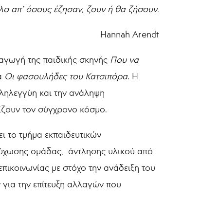
λλο απ’ όσους έζησαν, ζουν ή θα ζήσουν.
Hannah Arendt
ραγωγή της παιδικής σκηνής
Που να
κα
Οι φασουλήδες του Κατσιπόρα
. Η
λληλεγγύη και την ανάληψη
ρίζουν τον σύγχρονο κόσμο.
ει το τμήμα εκπαιδευτικών
ψύχωσης ομάδας, άντλησης υλικού από
επικοινωνίας με στόχο την ανάδειξη του
για την επίτευξη αλλαγών που