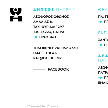
ΔΗΠΕΘΕ
ΠΑΤΡΑΣ
ΘΕ
ΛΕΩΦΟΡΟΣ ΟΘΩΝΟΣ-
ΠΛ. Γ
ΑΜΑΛΙΑΣ 6,
Π
ΤΑΧ. ΘΥΡΙΔΑ: 1297
Τ.Κ. 26223, ΠΑΤΡΑ
ΕΚΠ
ΠΡΌΣΒΑΣΗ
ΣΑΝΤΑ
Π
ΤΗΛΕΦΩΝΟ:
261 062 3730
EMAIL:
THEAT-
ΔΡ
PAT@OTENET.GR
ΠΑΤ
ΛΕΩΦ
FACEBOOK
ΠΑΤΡ
Π
EMAI
Created by Gravity.gr