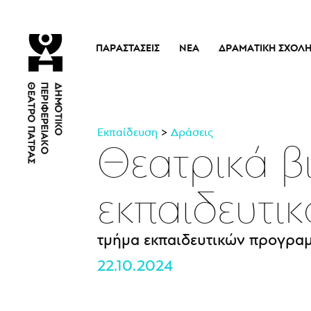
ΠΑΡΑΣΤΆΣΕΙΣ
ΝΈΑ
ΔΡΑΜΑΤΙΚΉ ΣΧΟΛ
Τρέχουσες Παραστάσεις
Η Σχολή
Άρμα Θέσπιδος
Ιστορικό
Παλαιότερες Παραστάσεις
Διδακτικό προσω
Εκπαίδευση
Δράσεις
Εισιτήρια
Νέα
Θεατρικά β
εκπαιδευτι
τμήμα εκπαιδευτικών προγρα
22.10.2024