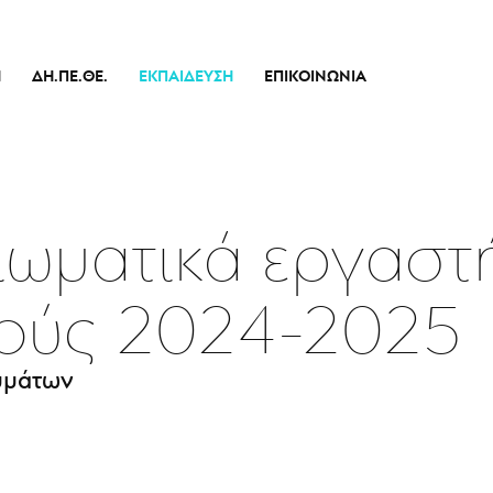
Ή
ΔΗ.ΠΕ.ΘΕ.
ΕΚΠΑΊΔΕΥΣΗ
ΕΠΙΚΟΙΝΩΝΊΑ
Ιστορικό
Θεατρικό Εργαστήρι
Διοικητικό Συμβούλιο
Σεμινάρια
πικό
Εσωτερικός Κανονισμός Λειτουργίας
Δράσεις
Οικονομικά Στοιχεία
ιωματικά εργαστ
Αποφάσεις Δ.Σ.
Καλλιτεχνικός Διευθυντής
κούς 2024-2025
Ποιοί Είμαστε
Μπάρρυ
μμάτων
Απόλλων