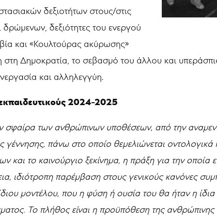
στασιακών δεξιοτήτων στους/στις
ι δρώμενων, δεξιότητες του ενεργού
 (βία και «Κουλτούρας ακύρωσης»
ευση στη Δημοκρατία, το σεβασμό του άλλου και υπεράσ
υνεργασία και αλληλεγγύη.
 εκπαιδευτικούς 2024-2025
ην σφαίρα των ανθρώπινων υποθέσεων, από την αναμενό
ς γέννησης, πάνω στο οποίο θεμελιώνεται οντολογικά η
και το καινούργιο ξεκίνημα, η πράξη για την οποία είν
εια, ιδιότροπη παρέμβαση στους γενικούς κανόνες συ
ιου μοντέλου, που η φύση ή ουσία του θα ήταν η ίδια 
ατος. Το πλήθος είναι η προϋπόθεση της ανθρώπινης πρ