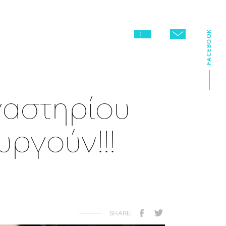
FACEBOOK
γαστηρίου
ργούν!!!