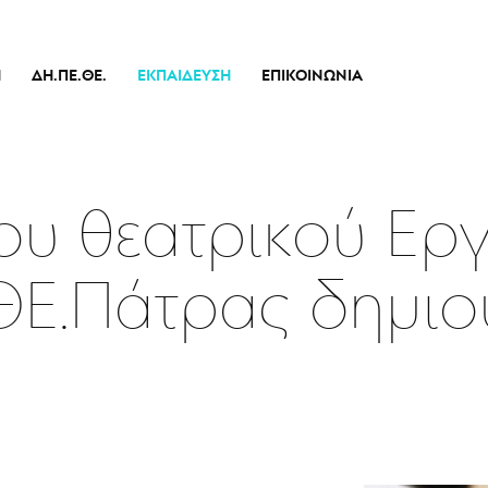
Ή
ΔΗ.ΠΕ.ΘΕ.
ΕΚΠΑΊΔΕΥΣΗ
ΕΠΙΚΟΙΝΩΝΊΑ
Ιστορικό
Θεατρικό Εργαστήρι
Διοικητικό Συμβούλιο
Σεμινάρια
πικό
Εσωτερικός Κανονισμός Λειτουργίας
Δράσεις
του θεατρικού Ερ
Οικονομικά Στοιχεία
Αποφάσεις Δ.Σ.
ΘΕ.Πάτρας δημιου
Καλλιτεχνικός Διευθυντής
Ποιοί Είμαστε
Μπάρρυ
Απόλλων