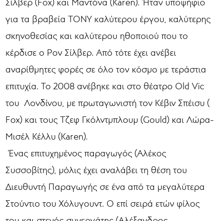
Σίλβερ (Fox) και Μαντόνα (Karen). Ήταν υποψήφιο
για τα βραβεία ΤΟΝΥ καλύτερου έργου, καλύτερης
σκηνοθεσίας και καλύτερου ηθοποιού που το
κέρδισε ο Ρον Σίλβερ. Από τότε έχει ανέβει
αναρίθμητες φορές σε όλο τον κόσμο με τεράστια
επιτυχία. Το 2008 ανέβηκε και στο θέατρο Old Vic
του Λονδίνου, με πρωταγωνιστή τον Κέβιν Σπέισυ (
Fox) και τους Τζεφ Γκόλντμπλουμ (Gould) και Λώρα-
Μισέλ Κέλλυ (Karen).
Ένας επιτυχημένος παραγωγός (Αλέκος
Συσσοβίτης), μόλις έχει αναλάβει τη θέση του
Διευθυντή Παραγωγής σε ένα από τα μεγαλύτερα
Στούντιο του Χόλυγουντ. Ο επί σειρά ετών φίλος
του και στενός συνεργάτης (Αλέξανδρος