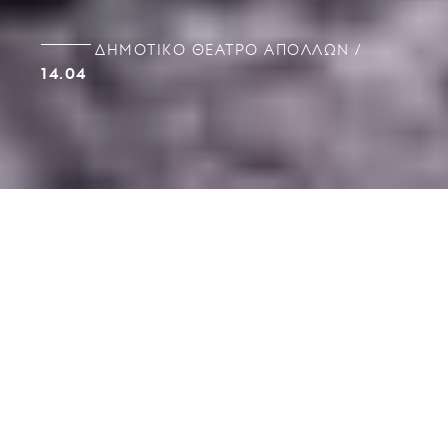
ΔΗΜΟΤΙΚΌ ΘΈΑΤΡΟ ΑΠΌΛΛΩΝ
14.04
ΔΕΛΤΙΟ ΤΥΠΟΥ: Πατρα21 Μάρτιου 2000
Λογοτεχνία επί σκηνής
Κ.Π. Καβάφης
Το Δημοτικό Περιφερειακό Θέατρο Πάτρας
παρουσιάζει την νέα του παραγωγή
Κ. Π. Καβάφης
,