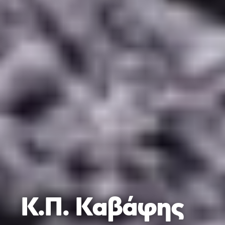
Κ.Π. Καβάφης