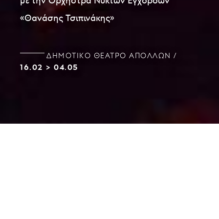
με την Ορχήστρα Νυκτών Εγχόρδων
«Θανάσης Τσιπινάκης»
ΔΗΜΟΤΙΚΌ ΘΈΑΤΡΟ ΑΠΌΛΛΩΝ
16.02
>
04.05
Ο Κύκλος των Κυριακάτικων Μουσικών Πρωινών,
της Ορχήστρας Νυκτών Εγχόρδων «Θανάσης