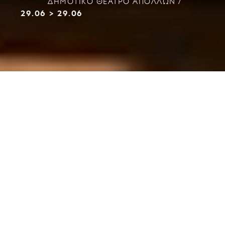
ΔΗΜΟΤΙΚΌ ΘΈΑΤΡΟ ΑΠΌΛΛΩΝ
29.06
>
29.06
Η Περιφέρεια Δυτικής Ελλάδας, στα πλαίσια
υλοποίησης του συγχρηματοδοτούμενου έργου
Talking Lands: Διάλογοι μεταξύ των τόπων Απουλίας
και Ελλάδας
πραγματοποίησε σε συνεργασία με το
ΔΗΠΕΘΕ Πάτρας, 2 Εργαστήρια διάρκειας 30
ημερών με ελεύθερη συμμετοχή για τους