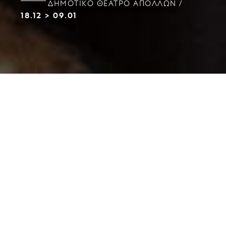
ΔΗΜΟΤΙΚΌ ΘΈΑΤΡΟ ΑΠΌΛΛΩΝ
18.12
>
09.01
Ο
Καρυοθραύστης
, ένα από τα πιο διάσημα
μπαλέτα, αγαπημένο μικρών και μεγάλων, είναι η
πρώτη παραγωγή του νεοσύστατου Μπαλέτου του
ΔΗ.ΠΕ.ΘΕ. Πάτρας, υπό την καλλιτεχνική Διεύθυνση
Λουκά Θάνου
του
. Η πρεμιέρα έχει
προγραμματιστεί για το Σάββατο 18 Δεκεμβρίου και