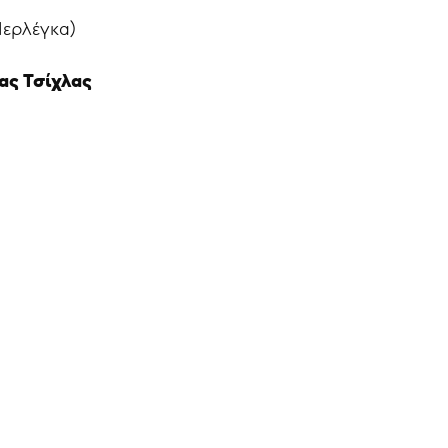
Περλέγκα)
ας Τσίχλας