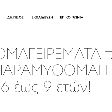
Ή
ΔΗ.ΠΕ.ΘΕ.
ΕΚΠΑΊΔΕΥΣΗ
ΕΠΙΚΟΙΝΩΝΊΑ
Ιστορικό
Θεατρικό Εργαστήρι
Διοικητικό Συμβούλιο
Σεμινάρια
πικό
Εσωτερικός Κανονισμός Λειτουργίας
Δράσεις
ΜΑΓΕΙΡΕΜΑΤΑ π
Οικονομικά Στοιχεία
Αποφάσεις Δ.Σ.
ΠΑΡΑΜΥΘΟΜΑΓΕΙ
Καλλιτεχνικός Διευθυντής
Ποιοί Είμαστε
6 έως 9 ετών!
Μπάρρυ
Απόλλων