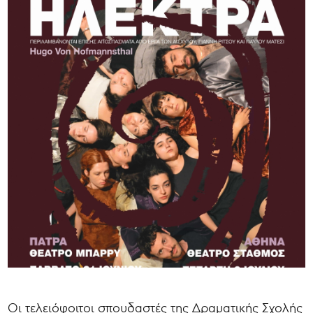
Οι τελειόφοιτοι σπουδαστές της Δραματικής Σχολής