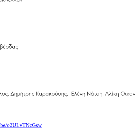
αβέρδας
λος, Δημήτρης Καρακούσης, Ελένη Νάτση, Αλίκη Οικο
tu.be/o2ULvTNcGsw