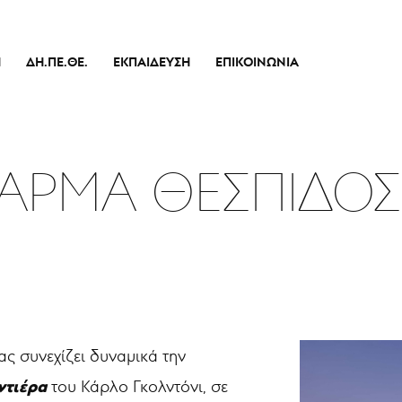
Ή
ΔΗ.ΠΕ.ΘΕ.
ΕΚΠΑΊΔΕΥΣΗ
ΕΠΙΚΟΙΝΩΝΊΑ
Ιστορικό
Θεατρικό Εργαστήρι
Διοικητικό Συμβούλιο
Σεμινάρια
πικό
Εσωτερικός Κανονισμός Λειτουργίας
Δράσεις
 ΑΡΜΑ ΘΕΣΠΙΔΟΣ
Οικονομικά Στοιχεία
Αποφάσεις Δ.Σ.
Καλλιτεχνικός Διευθυντής
Ποιοί Είμαστε
Μπάρρυ
Απόλλων
ς συνεχίζει δυναμικά την
ντιέρα
του Κάρλο Γκολντόνι, σε