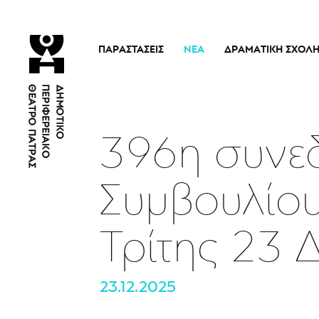
ΠΑΡΑΣΤΆΣΕΙΣ
ΝΈΑ
ΔΡΑΜΑΤΙΚΉ ΣΧΟΛ
Τρέχουσες Παραστάσεις
Η Σχολή
Άρμα Θέσπιδος
Ιστορικό
Παλαιότερες Παραστάσεις
Διδακτικό προσω
396η συνεδ
Εισιτήρια
Νέα
Συμβουλίου
Τρίτης 23 
23.12.2025