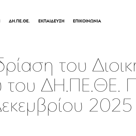
Ή
ΔΗ.ΠΕ.ΘΕ.
ΕΚΠΑΊΔΕΥΣΗ
ΕΠΙΚΟΙΝΩΝΊΑ
Ιστορικό
Θεατρικό Εργαστήρι
Διοικητικό Συμβούλιο
Σεμινάρια
πικό
Εσωτερικός Κανονισμός Λειτουργίας
Δράσεις
ρίαση του Διοικ
Οικονομικά Στοιχεία
Αποφάσεις Δ.Σ.
 του ΔΗ.ΠΕ.ΘΕ. 
Καλλιτεχνικός Διευθυντής
Ποιοί Είμαστε
Δεκεμβρίου 2025
Μπάρρυ
Απόλλων