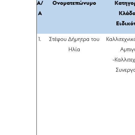
Α/
Ονοματεπώνυμο
Κατηγορ
Α
Κλάδο
Ειδικό
1.
Στέφου Δήμητρα του
Καλλιτεχνικ
Ηλία
Αμπιγ
-Καλλιτε
Συνεργ