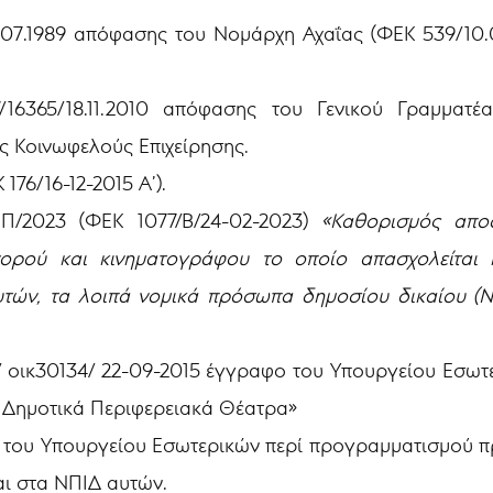
4.07.1989 απόφασης του Νομάρχη Αχαΐας (ΦΕΚ 539/10.
7/16365/18.11.2010 απόφασης του Γενικού Γραμματ
ης Κοινωφελούς Επιχείρησης.
176/16-12-2015 Α’).
ΕΠ/2023 (ΦΕΚ 1077/Β/24-02-2023)
«Καθορισμός απο
χορού και κινηματογράφου το οποίο απασχολείται 
τών, τα λοιπά νομικά πρόσωπα δημοσίου δικαίου (Ν
/ οικ30134/ 22-09-2015 έγγραφο του Υπουργείου Εσωτ
 Δημοτικά Περιφερειακά Θέατρα»
ος του Υπουργείου Εσωτερικών περί προγραμματισμού
αι στα ΝΠΙΔ αυτών.