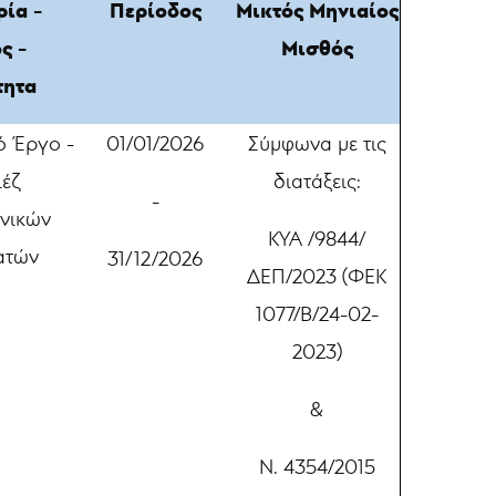
ία -
Περίοδος
Μικτός Μηνιαίος
ς -
Μισθός
τητα
ό Έργο -
01/01/2026
Σύμφωνα με τις
ιέζ
διατάξεις:
-
χνικών
ΚΥΑ /9844/
ατών
31/12/2026
ΔΕΠ/2023 (ΦΕΚ
1077/Β/24-02-
2023)
&
Ν. 4354/2015