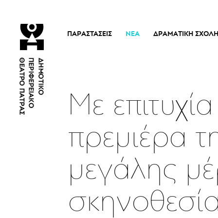
ΠΑΡΑΣΤΆΣΕΙΣ
ΝΈΑ
ΔΡΑΜΑΤΙΚΉ ΣΧΟΛ
Τρέχουσες Παραστάσεις
Η Σχολή
Άρμα Θέσπιδος
Ιστορικό
Παλαιότερες Παραστάσεις
Διδακτικό προσω
Με επιτυχί
Εισιτήρια
Νέα
πρεμιέρα τ
μεγάλης μέ
σκηνοθεσί