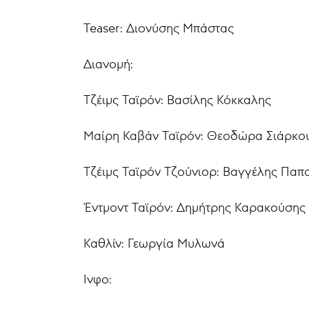
Teaser: Διονύσης Μπάστας
Διανομή:
Τζέιμς Ταϊρόν: Βασίλης Κόκκαλης
Μαίρη Καβάν Ταϊρόν: Θεοδώρα Σιάρκο
Τζέιμς Ταϊρόν Τζούνιορ: Βαγγέλης Πα
Έντμοντ Ταϊρόν: Δημήτρης Καρακούσης
Καθλίν: Γεωργία Μυλωνά
Ινφο: