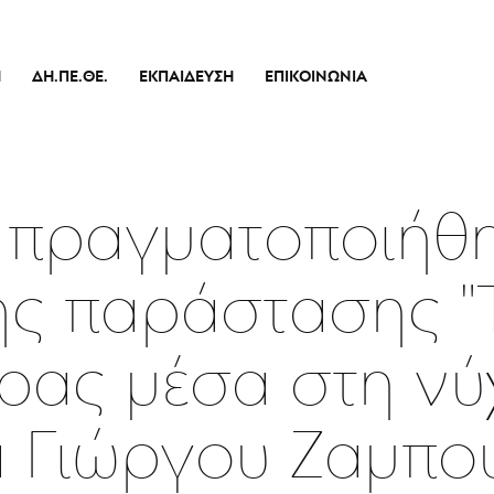
Ή
ΔΗ.ΠΕ.ΘΕ.
ΕΚΠΑΊΔΕΥΣΗ
ΕΠΙΚΟΙΝΩΝΊΑ
Ιστορικό
Θεατρικό Εργαστήρι
Διοικητικό Συμβούλιο
Σεμινάρια
πικό
Εσωτερικός Κανονισμός Λειτουργίας
Δράσεις
α πραγματοποιήθη
Οικονομικά Στοιχεία
Αποφάσεις Δ.Σ.
ης παράστασης "Τ
Καλλιτεχνικός Διευθυντής
Ποιοί Είμαστε
ρας μέσα στη νύχ
Μπάρρυ
Απόλλων
α Γιώργου Ζαμπο