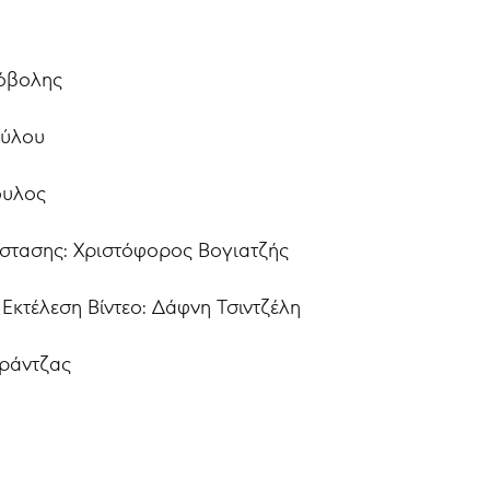
όβολης
ούλου
ουλος
στασης: Χριστόφορος Βογιατζής
κτέλεση Βίντεο: Δάφνη Τσιντζέλη
εράντζας