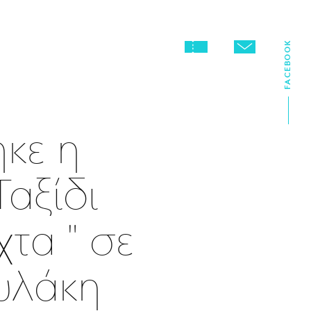
FACEBOOK
κε η
αξίδι
τα " σε
υλάκη