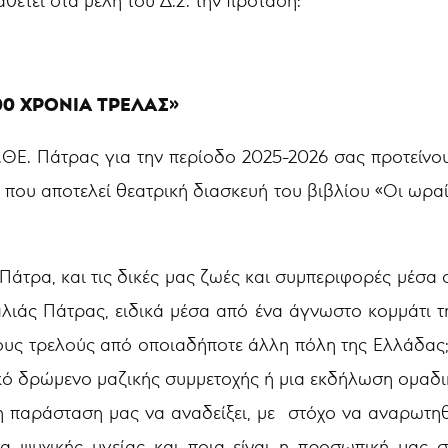
θέτει στα μέλη του Δ.Σ. την πρόταση:
00 ΧΡΟΝΙΑ ΤΡΕΛΑΣ»
.ΘΕ. Πάτρας για την περίοδο 2025-2026 σας προτείν
, που αποτελεί θεατρική διασκευή του βιβλίου «Οι ωραί
Πάτρα, και τις δικές μας ζωές και συμπεριφορές μέσα 
παλιάς Πάτρας, ειδικά μέσα από ένα άγνωστο κομμάτι τη
ερους τρελούς από οποιαδήποτε άλλη πόλη της Ελλάδας; 
ϊκό δρώμενο μαζικής συμμετοχής ή μια εκδήλωση ομαδικ
η παράσταση μας να αναδείξει, με στόχο να αναρωτηθ
τα ψυχικής υγείας και ποια είναι η προσωπική μας