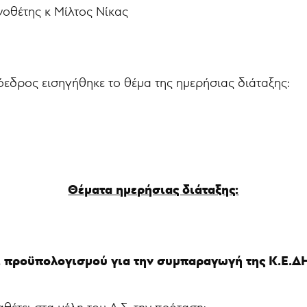
νοθέτης κ Μίλτος Νίκας
όεδρος εισηγήθηκε το θέμα της ημερήσιας διάταξης:
Θέματα ημερήσιας διάταξης:
 προϋπολογισμού για την συμπαραγωγή της Κ.Ε.ΔΗ.