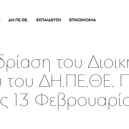
Ή
ΔΗ.ΠΕ.ΘΕ.
ΕΚΠΑΊΔΕΥΣΗ
ΕΠΙΚΟΙΝΩΝΊΑ
Ιστορικό
Θεατρικό Εργαστήρι
Διοικητικό Συμβούλιο
Σεμινάρια
πικό
Εσωτερικός Κανονισμός Λειτουργίας
Δράσεις
ρίαση του Διοικ
Οικονομικά Στοιχεία
Αποφάσεις Δ.Σ.
 του ΔΗ.ΠΕ.ΘΕ. 
Καλλιτεχνικός Διευθυντής
Ποιοί Είμαστε
ς 13 Φεβρουαρί
Μπάρρυ
Απόλλων