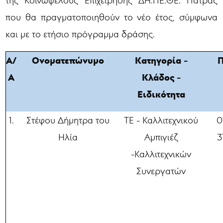
της Κοινωφελούς Επιχείρησης ΔΗ.ΠΕ.ΘΕ. Πάτρας
που θα πραγματοποιηθούν το νέο έτος, σύμφωνα
και με το ετήσιο πρόγραμμα δράσης.
Α/
Ονοματεπώνυμο
Κατηγορία -
Π
Α
Κλάδος -
Ειδικότητα
1.
Στέφου Δήμητρα του
ΤΕ - Καλλιτεχνικού
0
Ηλία
Αμπιγιέζ
3
-Καλλιτεχνικών
Συνεργατών