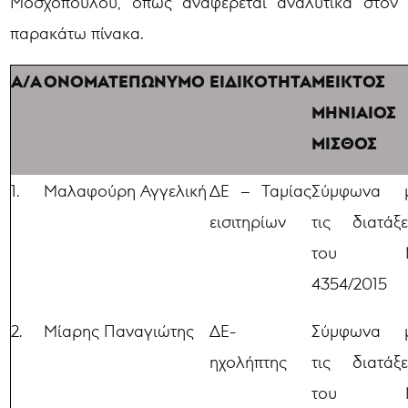
Μοσχόπουλου, όπως αναφέρεται αναλυτικά στον
παρακάτω πίνακα.
Α/Α
ΟΝΟΜΑΤΕΠΩΝΥΜΟ
ΕΙΔΙΚΟΤΗΤΑ
ΜΕΙΚΤΟΣ
ΜΗΝΙΑΙΟΣ
ΜΙΣΘΟΣ
1.
Μαλαφούρη Αγγελική
ΔΕ – Ταμίας
Σύμφωνα 
εισιτηρίων
τις διατάξε
του Ν
4354/2015
2.
Μίαρης Παναγιώτης
ΔΕ-
Σύμφωνα 
ηχολήπτης
τις διατάξε
του Ν