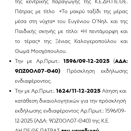
της κεντρικής παραγωγής της Κ.Ε.ΔΗ.ΠΕ.ΘΕ.
Πάτρας με τίτλο «Το μακρύ ταξίδι της μέρας
μέσα στη νύχτα» του Ευγένιου Ο’Νηλ. και της
Παιδικής σκηνής με τίτλο: «Η πεντάμορφη και
το τέρας» της Ξένιας Καλογεροπούλου και
Θωμά Μοσχόπουλου.
1596/09-12-2025
ΑΔΑ:
Την με Αρ.Πρωτ.:
(
9ΩΖ0ΟΛ07-Θ40)
Πρόσκληση εκδήλωσης
ενδιαφέροντος.
1624/11-12-2025
Την με Αρ.Πρωτ.:
Αίτηση και
κατάθεση δικαιολογητικών για την πρόσκλησή
εκδήλωσης ενδιαφέροντος Αρ.Πρωτ.:
1596/09-
12-2025 (ΑΔΑ: 9ΩΖ0ΟΛ07-Θ40) της Κ.Ε.
του μοναδικού
ΔΗ.ΠΕ.ΘΕ ΠΑΤΡΑΣ