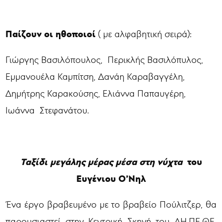
Παίζουν οι ηθοποιοί
( με αλφαβητική σειρά):
Γιώργης Βασιλόπουλος, Περικλής Βασιλόπυλος,
Εμμανουέλα Καμπίτση, Δανάη Καραβαγγέλη,
Δημήτρης Καρακούσης, Ελιάννα Παπαυγέρη,
Ιωάννα Στεφανάτου.
Ταξίδι μεγάλης μέρας μέσα στη νύχτα
του
Ευγένιου Ο’Νηλ
Ένα έργο βραβευμένο με το βραβείο Πούλιτζερ, θα
παρουσιαστεί στην Κεντρική Σκηνή του ΔΗ.ΠΕ.ΘΕ.