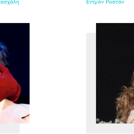
 Πασχάλη
Εντμόν Ροστάν