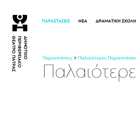
ΠΑΡΑΣΤΆΣΕΙΣ
ΝΈΑ
ΔΡΑΜΑΤΙΚΉ ΣΧΟΛ
Τρέχουσες Παραστάσεις
Η Σχολή
Άρμα Θέσπιδος
Ιστορικό
Παλαιότερες Παραστάσεις
Διδακτικό προσω
Παραστάσεις
Παλαιότερες Παραστάσει
Εισιτήρια
Νέα
Παλαιότερε