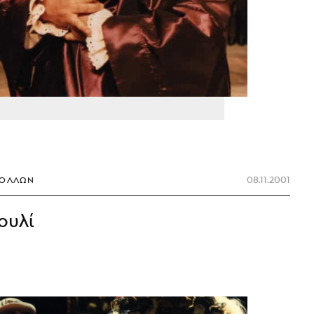
08.11.2001
ΠΌΛΛΩΝ
ουλί