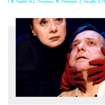
Γ.Β. Γκαίτε, Α.Σ. Πούσκιν, Φ. Πεσσόα, Ζ. Λουβέ, Σ.