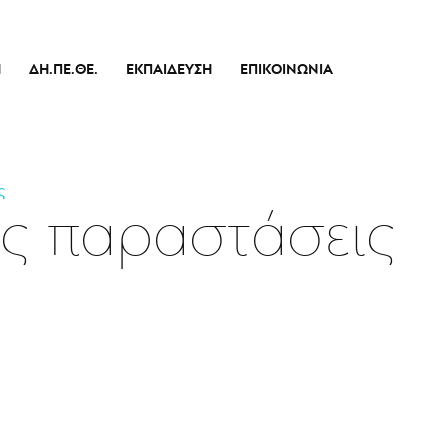
Ή
ΔΗ.ΠΕ.ΘΕ.
ΕΚΠΑΊΔΕΥΣΗ
ΕΠΙΚΟΙΝΩΝΊΑ
Ιστορικό
Θεατρικό Εργαστήρι
Διοικητικό Συμβούλιο
Σεμινάρια
πικό
Εσωτερικός Κανονισμός Λειτουργίας
Δράσεις
ς
Οικονομικά Στοιχεία
ς παραστάσεις
Αποφάσεις Δ.Σ.
Καλλιτεχνικός Διευθυντής
Ποιοί Είμαστε
Μπάρρυ
Απόλλων