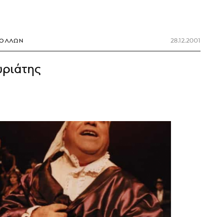
28.12.2001
ΠΌΛΛΩΝ
ριάτης